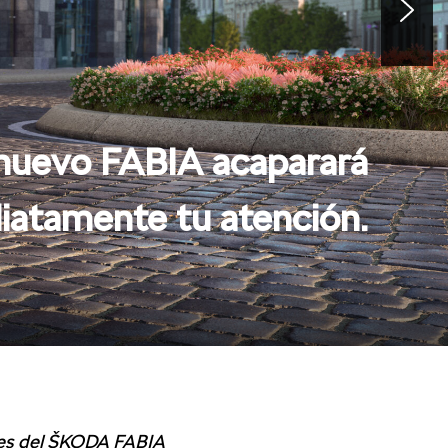
 nuevo FABIA acaparará
iatamente tu atención.
es del ŠKODA FABIA