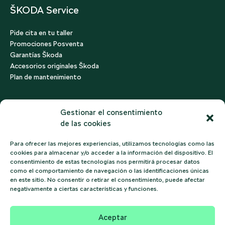
ŠKODA Service
Pide cita en tu taller
Promociones Posventa
Garantías Škoda
Accesorios originales Škoda
Plan de mantenimiento
Sobre Škoda
Gestionar el consentimiento
de las cookies
Contáctanos
Encuéntranos
Para ofrecer las mejores experiencias, utilizamos tecnologías como las
Política de Privacidad
cookies para almacenar y/o acceder a la información del dispositivo. El
consentimiento de estas tecnologías nos permitirá procesar datos
como el comportamiento de navegación o las identificaciones únicas
en este sitio. No consentir o retirar el consentimiento, puede afectar
negativamente a ciertas características y funciones.
©2026 ŠKODA Ecuador | EUROVEHICULOS S.A.
Aceptar